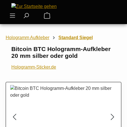
Zum Hauptinhalt springen
Warenkorb enthält 0 Positionen. Der
Hologramm Aufkleber
Standard Siegel
Bitcoin BTC Hologramm-Aufkleber
20 mm silber oder gold
Hologramm-Sticker.de
Bildergalerie überspringen