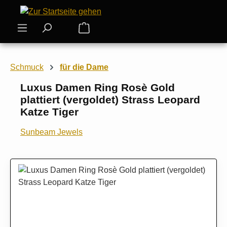
Zum Hauptinhalt springen
Warenkorb enthält 0 Positionen. Der
Schmuck
für die Dame
Luxus Damen Ring Rosè Gold
plattiert (vergoldet) Strass Leopard
Katze Tiger
Sunbeam Jewels
Bildergalerie überspringen