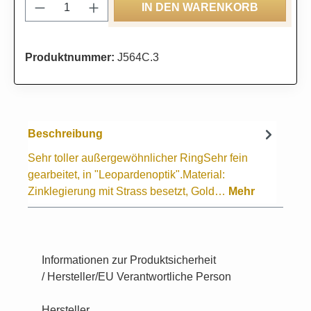
Produkt Anzahl: Gib den gewünschten Wert
IN DEN WARENKORB
Produktnummer:
J564C.3
Beschreibung
Sehr toller außergewöhnlicher RingSehr fein
gearbeitet, in "Leopardenoptik".Material:
Zinklegierung mit Strass besetzt, Gold…
Mehr
Informationen zur Produktsicherheit
/ Hersteller/EU Verantwortliche Person
Hersteller