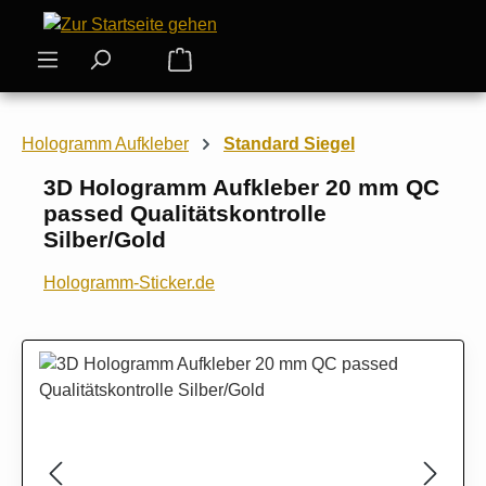
Zum Hauptinhalt springen
Warenkorb enthält 0 Positionen. Der
Hologramm Aufkleber
Standard Siegel
3D Hologramm Aufkleber 20 mm QC
passed Qualitätskontrolle
Silber/Gold
Hologramm-Sticker.de
Bildergalerie überspringen