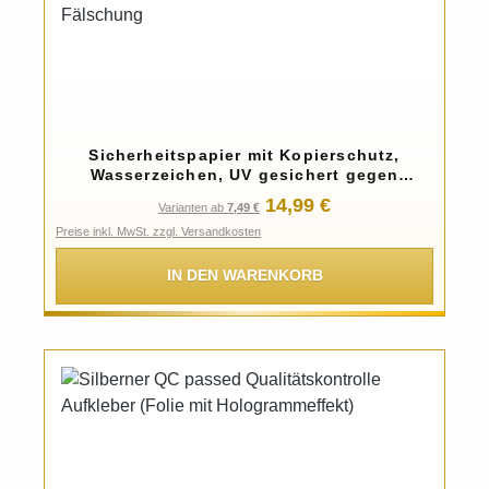
Sicherheitspapier mit Kopierschutz,
Wasserzeichen, UV gesichert gegen
Fälschung
Regulärer Preis:
14,99 €
Varianten ab
7,49 €
Preise inkl. MwSt. zzgl. Versandkosten
IN DEN WARENKORB