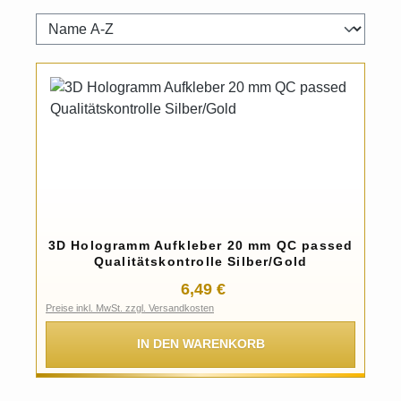
3D Hologramm Aufkleber 20 mm QC passed
Qualitätskontrolle Silber/Gold
Regulärer Preis:
6,49 €
Preise inkl. MwSt. zzgl. Versandkosten
IN DEN WARENKORB