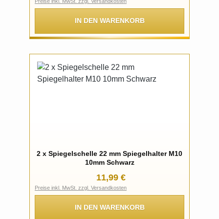
Preise inkl. MwSt. zzgl. Versandkosten
IN DEN WARENKORB
2 x Spiegelschelle 22 mm Spiegelhalter M10
10mm Schwarz
Regulärer Preis:
11,99 €
Preise inkl. MwSt. zzgl. Versandkosten
IN DEN WARENKORB