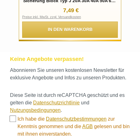
Sicherung Block Typ J 20A 30A 40A 50A 60A
lang
Regulärer Preis:
7,49 €
Preise inkl. MwSt. zzgl. Versandkosten
IN DEN WARENKORB
Keine Angebote verpassen!
Abonnieren Sie unseren kostenlosen Newsletter für
exklusive Angebote und Infos zu unseren Produkten.
Diese Seite ist durch reCAPTCHA geschützt und es
gelten die
Datenschutzrichtlinie
und
Nutzungsbedingungen
.
Ich habe die
Datenschutzbestimmungen
zur
Kenntnis genommen und die
AGB
gelesen und bin
mit ihnen einverstanden.