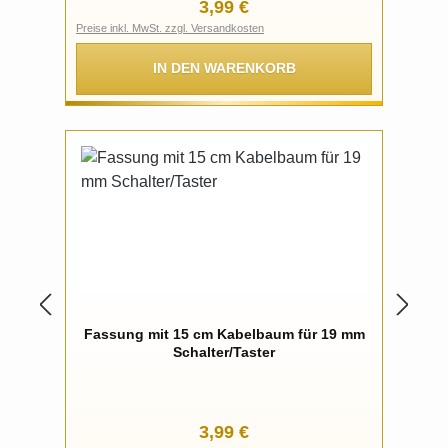
Regulärer Preis:
3,99 €
Preise inkl. MwSt. zzgl. Versandkosten
IN DEN WARENKORB
Fassung mit 15 cm Kabelbaum für 19 mm
Schalter/Taster
Regulärer Preis:
3,99 €