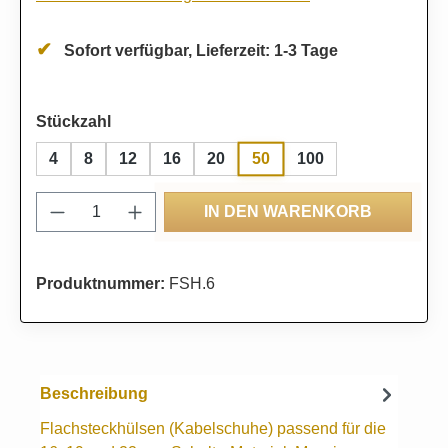
Sofort verfügbar, Lieferzeit: 1-3 Tage
auswählen
Stückzahl
50
4
8
12
16
20
100
Produkt Anzahl: Gib den gewünschten Wert
IN DEN WARENKORB
Produktnummer:
FSH.6
Beschreibung
Flachsteckhülsen (Kabelschuhe) passend für die