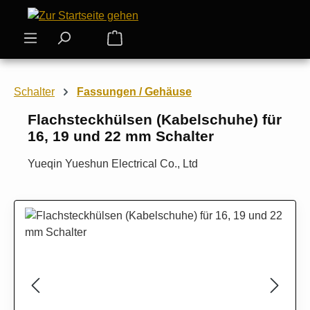
Zum Hauptinhalt springen
Warenkorb enthält 0 Positionen. Der
Schalter
Fassungen / Gehäuse
Flachsteckhülsen (Kabelschuhe) für
16, 19 und 22 mm Schalter
Yueqin Yueshun Electrical Co., Ltd
Bildergalerie überspringen