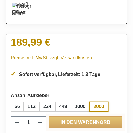
189,99 €
Regulärer Preis:
Preise inkl. MwSt. zzgl. Versandkosten
Sofort verfügbar, Lieferzeit: 1-3 Tage
auswählen
Anzahl Aufkleber
2000
56
112
224
448
1000
Produkt Anzahl: Gib den gewünschten Wert
IN DEN WARENKORB