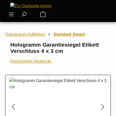
Zum Hauptinhalt springen
Warenkorb enthält 0 Positionen. Der
Hologramm Aufkleber
Standard Siegel
Hologramm Garantiesiegel Etikett
Verschluss 4 x 3 cm
Hologramm-Sticker.de
Bildergalerie überspringen