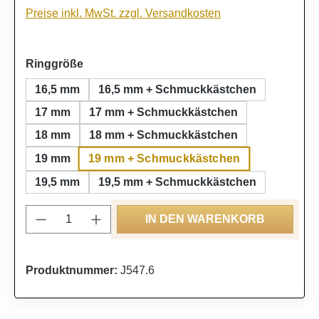
Preise inkl. MwSt. zzgl. Versandkosten
auswählen
Ringgröße
16,5 mm
16,5 mm + Schmuckkästchen
17 mm
17 mm + Schmuckkästchen
18 mm
18 mm + Schmuckkästchen
19 mm + Schmuckkästchen
19 mm
19,5 mm
19,5 mm + Schmuckkästchen
Produkt Anzahl: Gib den gewünschten Wert
IN DEN WARENKORB
Produktnummer:
J547.6