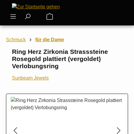
Zum Hauptinhalt springen
Warenkorb enthält 0 Positionen. Der
Schmuck
für die Dame
Ring Herz Zirkonia Strasssteine
Rosegold plattiert (vergoldet)
Verlobungsring
Sunbeam Jewels
Bildergalerie überspringen