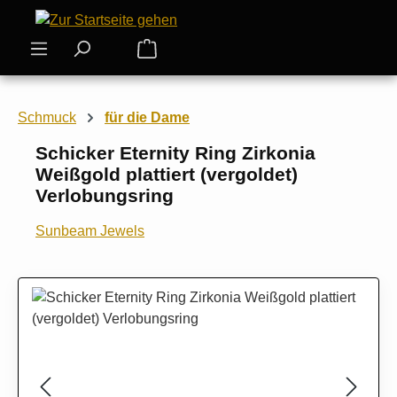
Zum Hauptinhalt springen
Warenkorb enthält 0 Positionen. Der
Schmuck
für die Dame
Schicker Eternity Ring Zirkonia
Weißgold plattiert (vergoldet)
Verlobungsring
Sunbeam Jewels
Bildergalerie überspringen