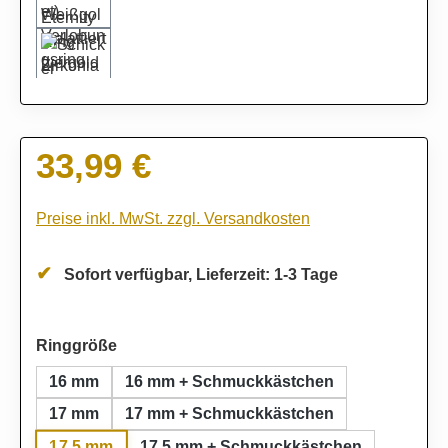
33,99 €
Regulärer Preis:
Preise inkl. MwSt. zzgl. Versandkosten
Sofort verfügbar, Lieferzeit: 1-3 Tage
auswählen
Ringgröße
16 mm
16 mm + Schmuckkästchen
17 mm
17 mm + Schmuckkästchen
17,5 mm
17,5 mm + Schmuckkästchen