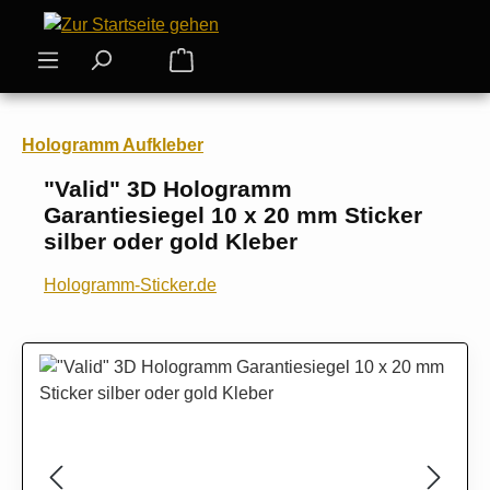
Zum Hauptinhalt springen
Warenkorb enthält 0 Positionen. Der
Hologramm Aufkleber
"Valid" 3D Hologramm
Garantiesiegel 10 x 20 mm Sticker
silber oder gold Kleber
Hologramm-Sticker.de
Bildergalerie überspringen