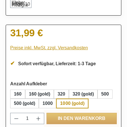
31,99 €
Regulärer Preis:
Preise inkl. MwSt. zzgl. Versandkosten
Sofort verfügbar, Lieferzeit: 1-3 Tage
auswählen
Anzahl Aufkleber
160
160 (gold)
320
320 (gold)
500
1000 (gold)
500 (gold)
1000
Produkt Anzahl: Gib den gewünschten Wert
IN DEN WARENKORB