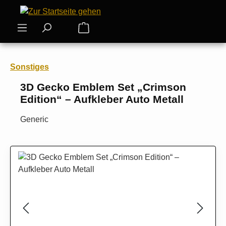
Zum Hauptinhalt springen
Warenkorb enthält 0 Positionen. Der
Sonstiges
3D Gecko Emblem Set „Crimson
Edition“ – Aufkleber Auto Metall
Generic
Bildergalerie überspringen