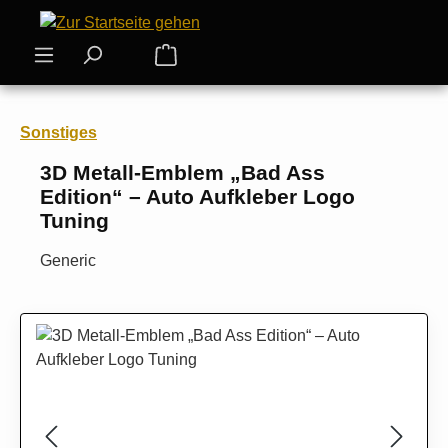
Zum Hauptinhalt springen
Warenkorb enthält 0 Positionen. Der
Sonstiges
3D Metall-Emblem „Bad Ass
Edition“ – Auto Aufkleber Logo
Tuning
Generic
Bildergalerie überspringen