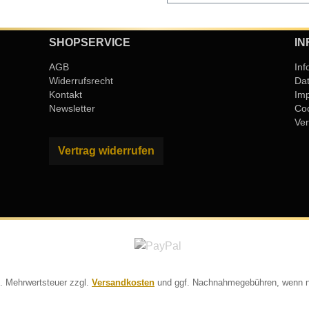
SHOPSERVICE
IN
AGB
Inf
Widerrufsrecht
Da
Kontakt
Im
Newsletter
Coo
Ver
Vertrag widerrufen
zl. Mehrwertsteuer zzgl.
Versandkosten
und ggf. Nachnahmegebühren, wenn n