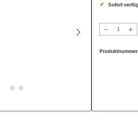
Sofort verfüg
Produkt Anz
Produktnummer