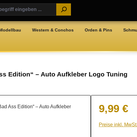
Modellbau
Western & Conchos
Orden & Pins
Schm
s Edition“ – Auto Aufkleber Logo Tuning
9,99 €
Regulärer Preis:
Preise inkl. MwSt