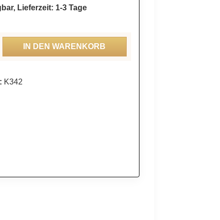
bar, Lieferzeit: 1-3 Tage
ahl: Gib den gewünschten Wert ein oder be
IN DEN WARENKORB
:
K342