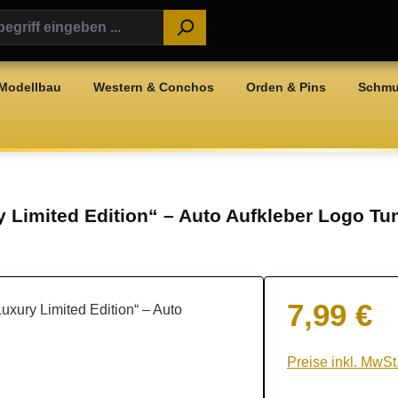
Modellbau
Western & Conchos
Orden & Pins
Schm
 Limited Edition“ – Auto Aufkleber Logo Tu
7,99 €
Regulärer Preis:
Preise inkl. MwSt