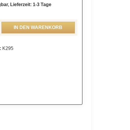
bar, Lieferzeit: 1-3 Tage
ahl: Gib den gewünschten Wert ein oder be
IN DEN WARENKORB
:
K295