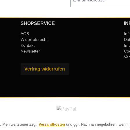
SHOPSERVICE
IN
AGB
Inf
Widerrufsrecht
Da
Kontakt
Im
Newsletter
Coo
Ver
Vertrag widerrufen
zl. Mehrwertsteuer zzgl.
Versandkosten
und ggf. Nachnahmegebühren, wenn n