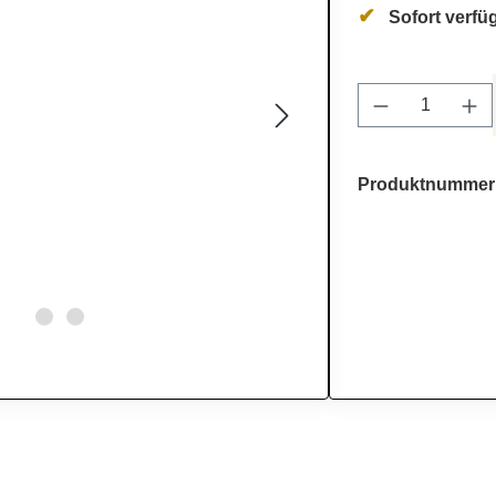
Sofort verfüg
Produkt Anz
Produktnummer