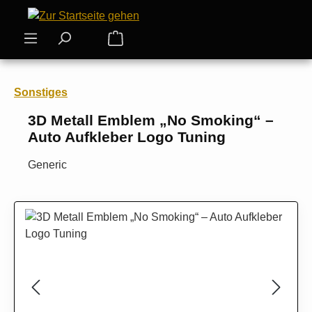
Zum Hauptinhalt springen
Warenkorb enthält 0 Positionen. Der
Sonstiges
3D Metall Emblem „No Smoking“ –
Auto Aufkleber Logo Tuning
Generic
Bildergalerie überspringen