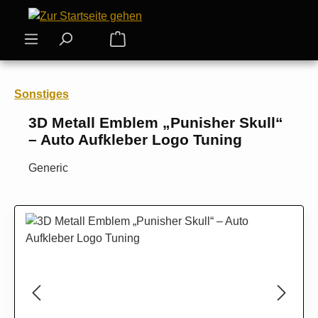
Zum Hauptinhalt springen
Warenkorb enthält 0 Positionen. Der
Sonstiges
3D Metall Emblem „Punisher Skull“
– Auto Aufkleber Logo Tuning
Generic
Bildergalerie überspringen