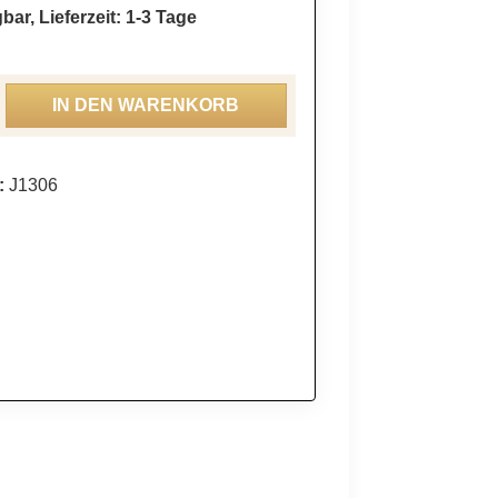
bar, Lieferzeit: 1-3 Tage
ahl: Gib den gewünschten Wert ein oder be
IN DEN WARENKORB
:
J1306