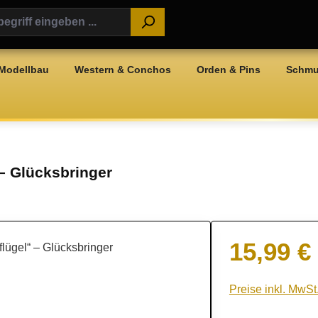
Modellbau
Western & Conchos
Orden & Pins
Schm
 – Glücksbringer
15,99 €
Regulärer Preis:
Preise inkl. MwSt