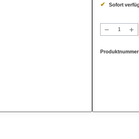
Sofort verfüg
Produkt Anz
Produktnummer