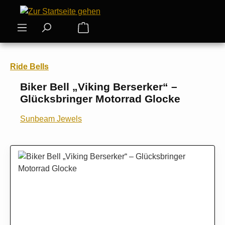
Zum Hauptinhalt springen
Warenkorb enthält 0 Positionen. Der
Ride Bells
Biker Bell „Viking Berserker“ –
Glücksbringer Motorrad Glocke
Sunbeam Jewels
Bildergalerie überspringen