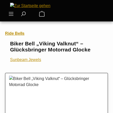
Zum Hauptinhalt springen
Warenkorb enthält 0 Positionen. Der
Ride Bells
Biker Bell „Viking Valknut“ –
Glücksbringer Motorrad Glocke
Sunbeam Jewels
Bildergalerie überspringen