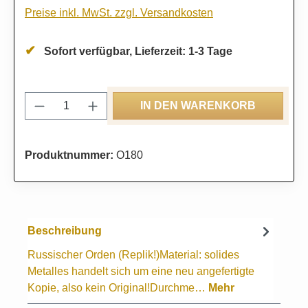
Preise inkl. MwSt. zzgl. Versandkosten
Sofort verfügbar, Lieferzeit: 1-3 Tage
Produkt Anzahl: Gib den gewünschten Wert
IN DEN WARENKORB
Produktnummer:
O180
Beschreibung
Russischer Orden (Replik!)Material: solides
Metalles handelt sich um eine neu angefertigte
Kopie, also kein Original!Durchme…
Mehr