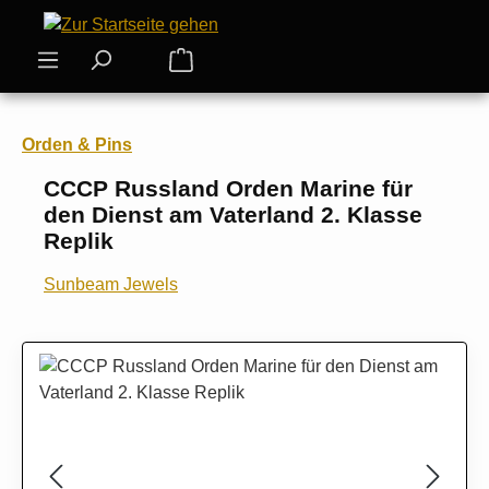
Zum Hauptinhalt springen
Warenkorb enthält 0 Positionen. Der
Orden & Pins
CCCP Russland Orden Marine für
den Dienst am Vaterland 2. Klasse
Replik
Sunbeam Jewels
Bildergalerie überspringen