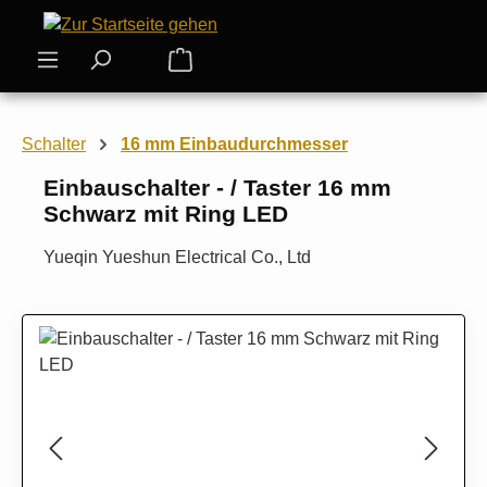
Zum Hauptinhalt springen
Warenkorb enthält 0 Positionen. Der
Schalter
16 mm Einbaudurchmesser
Einbauschalter - / Taster 16 mm
Schwarz mit Ring LED
Yueqin Yueshun Electrical Co., Ltd
Bildergalerie überspringen