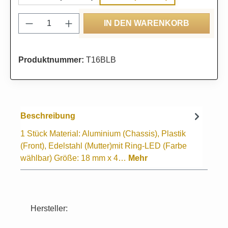
Produkt Anzahl: Gib den gewünschten Wert
IN DEN WARENKORB
Produktnummer:
T16BLB
Beschreibung
1 Stück Material: Aluminium (Chassis), Plastik
(Front), Edelstahl (Mutter)mit Ring-LED (Farbe
wählbar) Größe: 18 mm x 4…
Mehr
Hersteller: