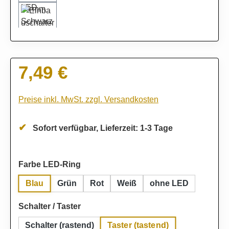
7,49 €
Regulärer Preis:
Preise inkl. MwSt. zzgl. Versandkosten
Sofort verfügbar, Lieferzeit: 1-3 Tage
auswählen
Farbe LED-Ring
Blau
Grün
Rot
Weiß
ohne LED
auswählen
Schalter / Taster
Taster (tastend)
Schalter (rastend)