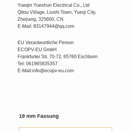
Yueqin Yueshun Electrical Co., Ltd
Qitou Village, Liushi Town, Yueqi City,
Zhejiang, 325600, CN
E-Mail: 83147944@qq.com
EU Verantwortliche Person
ECOPV-EU GmbH
Frankfurter Str. 70-72, 65760 Eschborn
Tel: 061965835357
E-Mail:info@ecopv-eu.com
Produktgalerie überspringen
19 mm Fassung