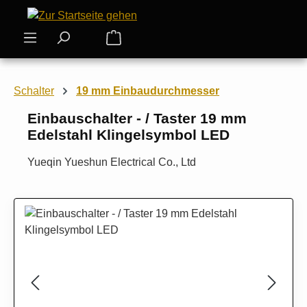
Zum Hauptinhalt springen
Warenkorb enthält 0 Positionen. Der
Schalter
19 mm Einbaudurchmesser
Einbauschalter - / Taster 19 mm
Edelstahl Klingelsymbol LED
Yueqin Yueshun Electrical Co., Ltd
Bildergalerie überspringen