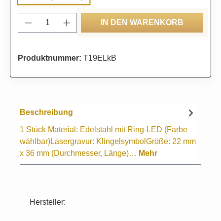
Produkt Anzahl: Gib den gewünschten Wert
IN DEN WARENKORB
Produktnummer:
T19ELkB
Beschreibung
1 Stück Material: Edelstahl mit Ring-LED (Farbe
wählbar)Lasergravur: KlingelsymbolGröße: 22 mm
x 36 mm (Durchmesser, Länge)…
Mehr
Hersteller: