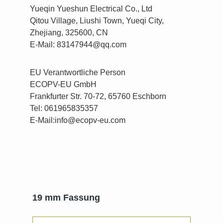
Yueqin Yueshun Electrical Co., Ltd
Qitou Village, Liushi Town, Yueqi City,
Zhejiang, 325600, CN
E-Mail: 83147944@qq.com
EU Verantwortliche Person
ECOPV-EU GmbH
Frankfurter Str. 70-72, 65760 Eschborn
Tel: 061965835357
E-Mail:info@ecopv-eu.com
Produktgalerie überspringen
19 mm Fassung