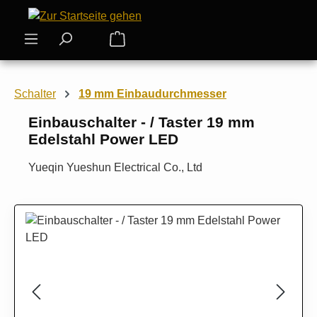
Zum Hauptinhalt springen
Warenkorb enthält 0 Positionen. Der
Schalter
19 mm Einbaudurchmesser
Einbauschalter - / Taster 19 mm
Edelstahl Power LED
Yueqin Yueshun Electrical Co., Ltd
Bildergalerie überspringen