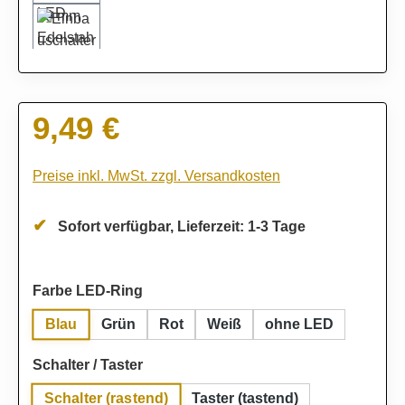
9,49 €
Regulärer Preis:
Preise inkl. MwSt. zzgl. Versandkosten
Sofort verfügbar, Lieferzeit: 1-3 Tage
auswählen
Farbe LED-Ring
Blau
Grün
Rot
Weiß
ohne LED
auswählen
Schalter / Taster
Schalter (rastend)
Taster (tastend)