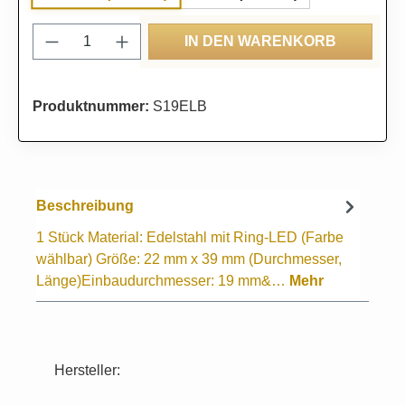
Produkt Anzahl: Gib den gewünschten Wert
IN DEN WARENKORB
Produktnummer:
S19ELB
Beschreibung
1 Stück Material: Edelstahl mit Ring-LED (Farbe
wählbar) Größe: 22 mm x 39 mm (Durchmesser,
Länge)Einbaudurchmesser: 19 mm&…
Mehr
Hersteller: