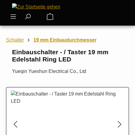
Zum Hauptinhalt springen
Warenkorb enthält 0 Positionen. Der
Schalter
19 mm Einbaudurchmesser
Einbauschalter - / Taster 19 mm
Edelstahl Ring LED
Yueqin Yueshun Electrical Co., Ltd
Bildergalerie überspringen