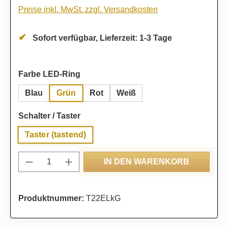
Preise inkl. MwSt. zzgl. Versandkosten
Sofort verfügbar, Lieferzeit: 1-3 Tage
auswählen
Farbe LED-Ring
Grün
Blau
Rot
Weiß
auswählen
Schalter / Taster
Taster (tastend)
Produkt Anzahl: Gib den gewünschten Wert
IN DEN WARENKORB
Produktnummer:
T22ELkG