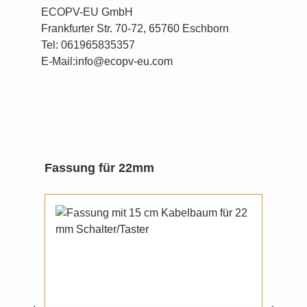
ECOPV-EU GmbH
Frankfurter Str. 70-72, 65760 Eschborn
Tel: 061965835357
E-Mail:info@ecopv-eu.com
Produktgalerie überspringen
Fassung für 22mm