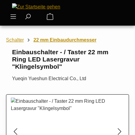
Zum Hauptinhalt springen
Warenkorb enthält 0 Positionen. Der
Schalter
22 mm Einbaudurchmesser
Einbauschalter - / Taster 22 mm
Ring LED Lasergravur
"Klingelsymbol"
Yueqin Yueshun Electrical Co., Ltd
Bildergalerie überspringen