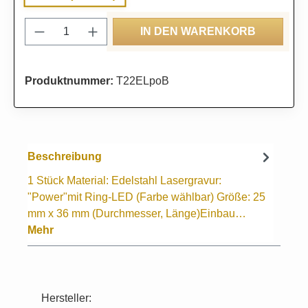
Produkt Anzahl: Gib den gewünschten Wert
IN DEN WARENKORB
Produktnummer:
T22ELpoB
Beschreibung
1 Stück Material: Edelstahl Lasergravur:
"Power"mit Ring-LED (Farbe wählbar) Größe: 25
mm x 36 mm (Durchmesser, Länge)Einbau…
Mehr
Hersteller: