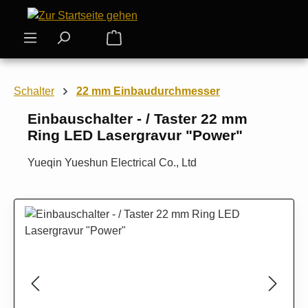
Zum Hauptinhalt springen
Warenkorb enthält 0 Positionen. Der
Schalter
22 mm Einbaudurchmesser
Einbauschalter - / Taster 22 mm
Ring LED Lasergravur "Power"
Yueqin Yueshun Electrical Co., Ltd
Bildergalerie überspringen