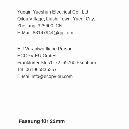
Yueqin Yueshun Electrical Co., Ltd
Qitou Village, Liushi Town, Yueqi City,
Zhejiang, 325600, CN
E-Mail: 83147944@qq.com
EU Verantwortliche Person
ECOPV-EU GmbH
Frankfurter Str. 70-72, 65760 Eschborn
Tel: 061965835357
E-Mail:info@ecopv-eu.com
Produktgalerie überspringen
Fassung für 22mm