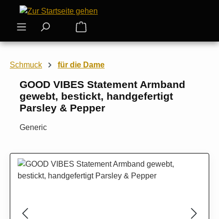
Zum Hauptinhalt springen
Warenkorb enthält 0 Positionen. Der
Schmuck
für die Dame
GOOD VIBES Statement Armband
gewebt, bestickt, handgefertigt
Parsley & Pepper
Generic
Bildergalerie überspringen