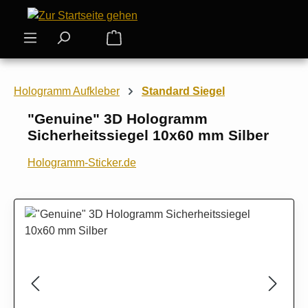
Zum Hauptinhalt springen
Warenkorb enthält 0 Positionen. Der
Hologramm Aufkleber
Standard Siegel
"Genuine" 3D Hologramm
Sicherheitssiegel 10x60 mm Silber
Hologramm-Sticker.de
Bildergalerie überspringen