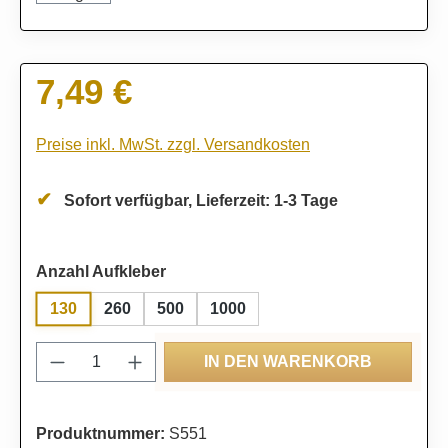
7,49 €
Regulärer Preis:
Preise inkl. MwSt. zzgl. Versandkosten
Sofort verfügbar, Lieferzeit: 1-3 Tage
auswählen
Anzahl Aufkleber
130
260
500
1000
Produkt Anzahl: Gib den gewünschten Wert
IN DEN WARENKORB
Produktnummer:
S551