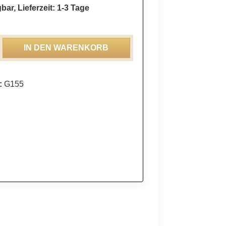
bar, Lieferzeit: 1-3 Tage
ahl: Gib den gewünschten Wert ein oder be
IN DEN WARENKORB
:
G155