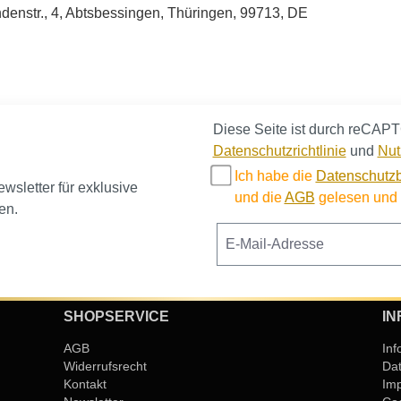
enstr., 4, Abtsbessingen, Thüringen, 99713, DE
Diese Seite ist durch reCAPT
Datenschutzrichtlinie
und
Nut
Ich habe die
Datenschutz
sletter für exklusive
und die
AGB
gelesen und b
en.
SHOPSERVICE
IN
AGB
Inf
Widerrufsrecht
Da
Kontakt
Im