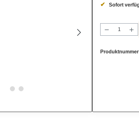
Sofort verfüg
Produkt Anz
Produktnummer