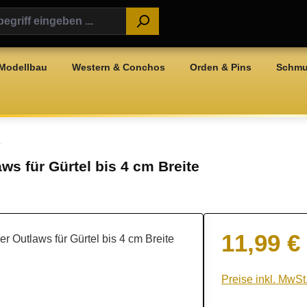
Modellbau
Western & Conchos
Orden & Pins
Schm
n
ws für Gürtel bis 4 cm Breite
11,99 €
Regulärer Preis:
Preise inkl. MwSt