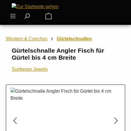
Zum Hauptinhalt springen
Warenkorb enthält 0 Positionen. Der
Western & Conchos
Gürtelschnallen
Gürtelschnalle Angler Fisch für
Gürtel bis 4 cm Breite
Sunbeam Jewels
Bildergalerie überspringen