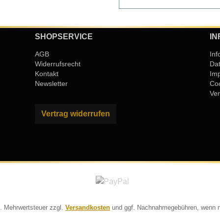
SHOPSERVICE
IN
AGB
Inf
Widerrufsrecht
Da
Kontakt
Im
Newsletter
Coo
Ver
Vertrag widerrufen
zl. Mehrwertsteuer zzgl.
Versandkosten
und ggf. Nachnahmegebühren, wenn n