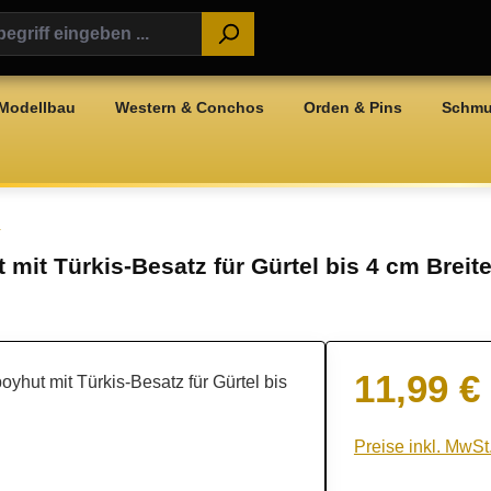
Modellbau
Western & Conchos
Orden & Pins
Schm
n
mit Türkis-Besatz für Gürtel bis 4 cm Breit
11,99 €
Regulärer Preis:
Preise inkl. MwSt