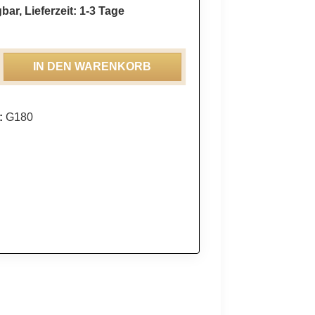
bar, Lieferzeit: 1-3 Tage
ahl: Gib den gewünschten Wert ein oder be
IN DEN WARENKORB
:
G180