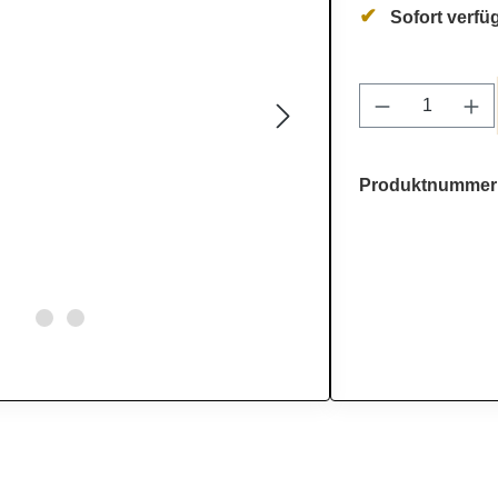
Sofort verfüg
Produkt Anz
Produktnummer