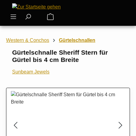
Zum Hauptinhalt springen
Warenkorb enthält 0 Positionen. Der
Western & Conchos
Gürtelschnallen
Gürtelschnalle Sheriff Stern für
Gürtel bis 4 cm Breite
Sunbeam Jewels
Bildergalerie überspringen