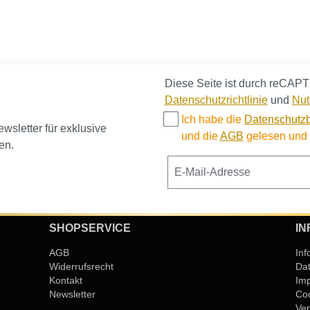
Diese Seite ist durch reCAPT
Datenschutzrichtlinie
und
Nut
Ich habe die
Datenschutz
sletter für exklusive
und die
AGB
gelesen und b
en.
SHOPSERVICE
IN
AGB
Inf
Widerrufsrecht
Da
Kontakt
Im
Newsletter
Coo
Ver