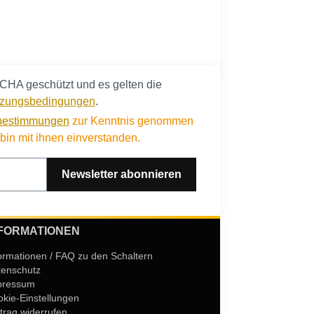
CHA geschützt und es gelten die
zungsbedingungen
.
bestimmungen
zur Kenntnis genommen
in mit ihnen einverstanden.
Newsletter abonnieren
FORMATIONEN
ormationen / FAQ zu den Schaltern
tenschutz
pressum
kie-Einstellungen
trag widerrufen