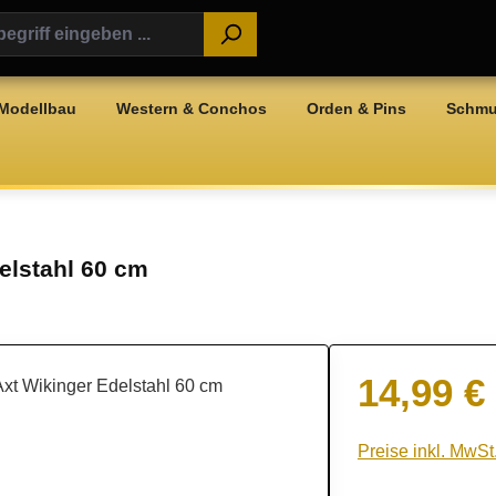
Modellbau
Western & Conchos
Orden & Pins
Schm
elstahl 60 cm
14,99 €
Regulärer Preis:
Preise inkl. MwSt