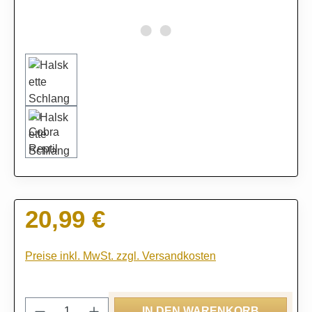
20,99 €
Regulärer Preis:
Preise inkl. MwSt. zzgl. Versandkosten
Produkt Anzahl: Gib den gewünschten Wert
IN DEN WARENKORB