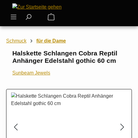
Zum Hauptinhalt springen
Warenkorb enthält 0 Positionen. Der
Schmuck
für die Dame
Halskette Schlangen Cobra Reptil
Anhänger Edelstahl gothic 60 cm
Sunbeam Jewels
Bildergalerie überspringen