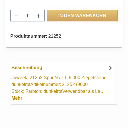
Produkt Anzahl: Gib den gewünschten Wert
IN DEN WARENKORB
Produktnummer:
21252
Beschreibung
Juweela 21252 Spur N / TT, 9.000 Ziegelsteine
dunkelrotArtikelnummer: 21252 (9000
Stück) Farbton: dunkelrotVerwendbar als La…
Mehr