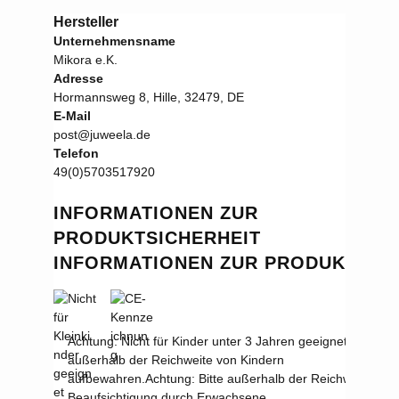
Hersteller
Unternehmensname
Mikora e.K.
Adresse
Hormannsweg 8, Hille, 32479, DE
E-Mail
post@juweela.de
Telefon
49(0)5703517920
INFORMATIONEN ZUR
PRODUKTSICHERHEIT
INFORMATIONEN ZUR PRODUKTSIC
Achtung: Nicht für Kinder unter 3 Jahren geeignet.
Achtung:
außerhalb der Reichweite von Kindern
aufbewahren.
Achtung: Bitte außerhalb der Reichweite vo
Beaufsichtigung durch Erwachsene