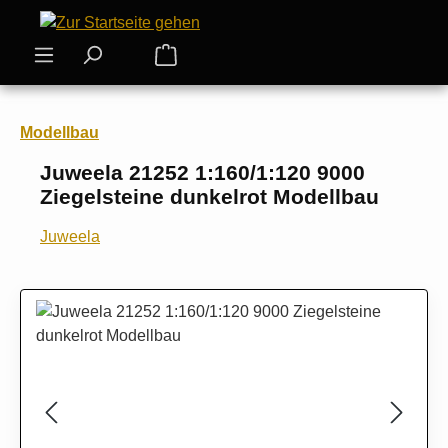
Zum Hauptinhalt springen
Warenkorb enthält 0 Positionen. Der
Modellbau
Juweela 21252 1:160/1:120 9000
Ziegelsteine dunkelrot Modellbau
Juweela
Bildergalerie überspringen