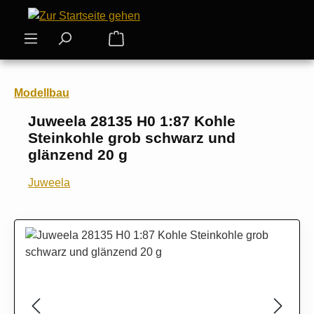
Zum Hauptinhalt springen
Warenkorb enthält 0 Positionen. Der
Modellbau
Juweela 28135 H0 1:87 Kohle
Steinkohle grob schwarz und
glänzend 20 g
Juweela
Bildergalerie überspringen