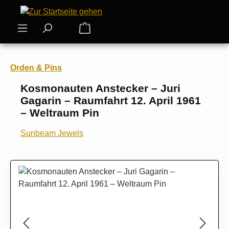
Zum Hauptinhalt springen
Warenkorb enthält 0 Positionen. Der
Orden & Pins
Kosmonauten Anstecker – Juri
Gagarin – Raumfahrt 12. April 1961
– Weltraum Pin
Sunbeam Jewels
Bildergalerie überspringen