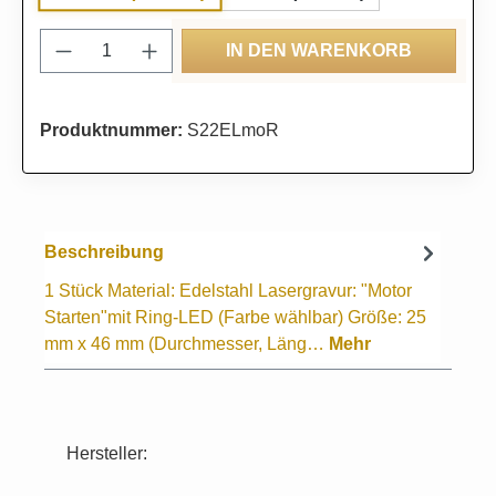
Produkt Anzahl: Gib den gewünschten Wert
IN DEN WARENKORB
Produktnummer:
S22ELmoR
Beschreibung
1 Stück Material: Edelstahl Lasergravur: "Motor
Starten"mit Ring-LED (Farbe wählbar) Größe: 25
mm x 46 mm (Durchmesser, Läng…
Mehr
Hersteller: