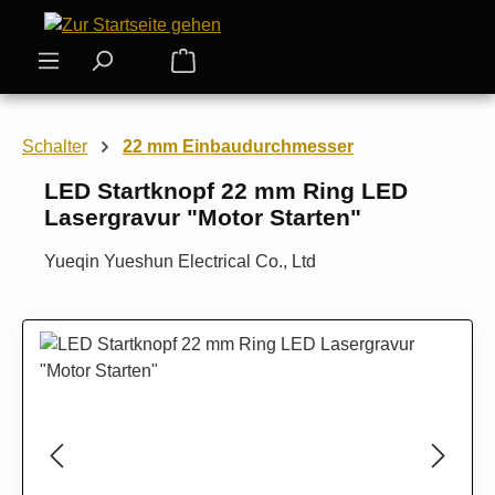
Zum Hauptinhalt springen
Warenkorb enthält 0 Positionen. Der
Schalter
22 mm Einbaudurchmesser
LED Startknopf 22 mm Ring LED
Lasergravur "Motor Starten"
Yueqin Yueshun Electrical Co., Ltd
Bildergalerie überspringen