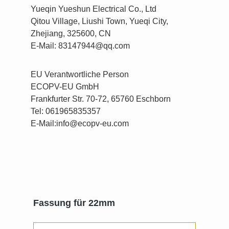
Yueqin Yueshun Electrical Co., Ltd
Qitou Village, Liushi Town, Yueqi City,
Zhejiang, 325600, CN
E-Mail: 83147944@qq.com
EU Verantwortliche Person
ECOPV-EU GmbH
Frankfurter Str. 70-72, 65760 Eschborn
Tel: 061965835357
E-Mail:info@ecopv-eu.com
Produktgalerie überspringen
Fassung für 22mm