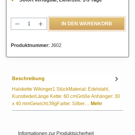
Produkt Anzahl: Gib den gewünschten Wert
IN DEN WARENKORB
Produktnummer:
J602
Beschreibung
Halskette Wikinger1 StückMaterial: Edelstahl,
KunstlederLänge Kette: 60 cmGröße Anhänger: 30
x 40 mmGewicht:39gFarbe: Silber…
Mehr
Informationen zur Produktsicherheit