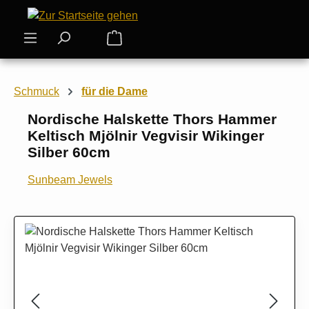
Zum Hauptinhalt springen
Warenkorb enthält 0 Positionen. Der
Schmuck
für die Dame
Nordische Halskette Thors Hammer
Keltisch Mjölnir Vegvisir Wikinger
Silber 60cm
Sunbeam Jewels
Bildergalerie überspringen