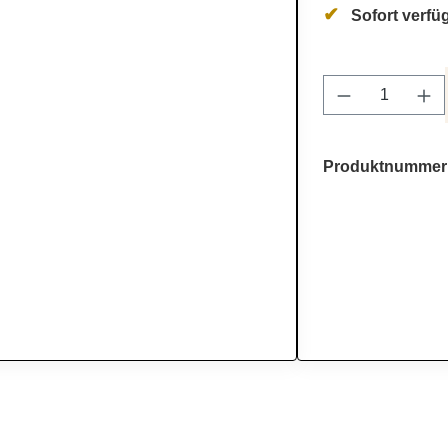
Sofort verfüg
Produkt Anz
Produktnummer