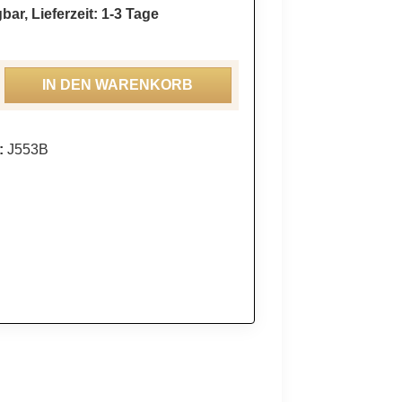
bar, Lieferzeit: 1-3 Tage
ahl: Gib den gewünschten Wert ein oder be
IN DEN WARENKORB
:
J553B