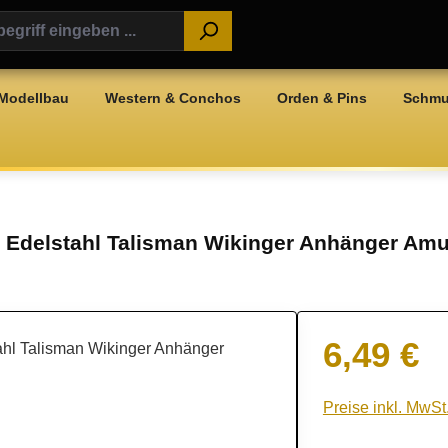
Modellbau
Western & Conchos
Orden & Pins
Schm
 Edelstahl Talisman Wikinger Anhänger Amul
6,49 €
Regulärer Preis:
Preise inkl. MwSt