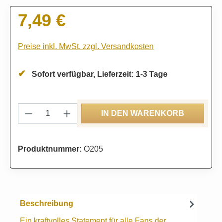
7,49 €
Regulärer Preis:
Preise inkl. MwSt. zzgl. Versandkosten
Sofort verfügbar, Lieferzeit: 1-3 Tage
Produkt Anzahl: Gib den gewünschten Wert
IN DEN WARENKORB
Produktnummer:
O205
Beschreibung
Ein kraftvolles Statement für alle Fans der