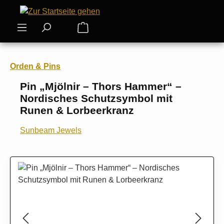
Zum Hauptinhalt springen
Warenkorb enthält 0 Positionen. Der
Orden & Pins
Pin „Mjölnir – Thors Hammer“ –
Nordisches Schutzsymbol mit
Runen & Lorbeerkranz
Sunbeam Jewels
Bildergalerie überspringen