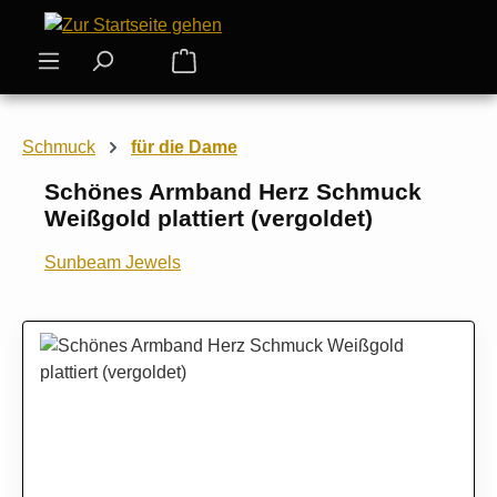
Zum Hauptinhalt springen
Warenkorb enthält 0 Positionen. Der
Schmuck
für die Dame
Schönes Armband Herz Schmuck
Weißgold plattiert (vergoldet)
Sunbeam Jewels
Bildergalerie überspringen