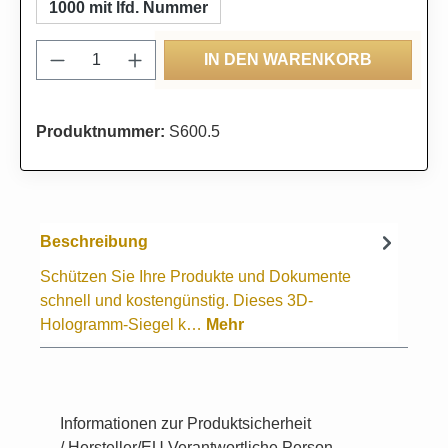
1000 mit lfd. Nummer
Produkt Anzahl: Gib den gewünschten Wert
IN DEN WARENKORB
Produktnummer:
S600.5
Beschreibung
Schützen Sie Ihre Produkte und Dokumente
schnell und kostengünstig. Dieses 3D-
Hologramm-Siegel k…
Mehr
Informationen zur Produktsicherheit
/ Hersteller/EU Verantwortliche Person