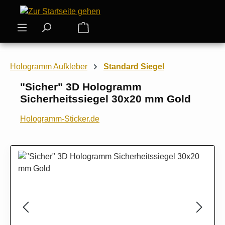
Zum Hauptinhalt springen
Warenkorb enthält 0 Positionen. Der
Hologramm Aufkleber
Standard Siegel
"Sicher" 3D Hologramm
Sicherheitssiegel 30x20 mm Gold
Hologramm-Sticker.de
Bildergalerie überspringen