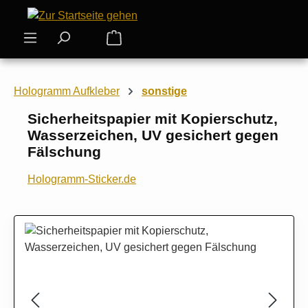
Zum Hauptinhalt springen
Warenkorb enthält 0 Positionen. Der
Hologramm Aufkleber
sonstige
Sicherheitspapier mit Kopierschutz,
Wasserzeichen, UV gesichert gegen
Fälschung
Hologramm-Sticker.de
Bildergalerie überspringen