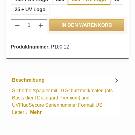
25 + UV Logo
Produkt Anzahl: Gib den gewünschten Wert
IN DEN WARENKORB
Produktnummer:
P100.12
Beschreibung
Sicherheitspapier mit 10 Schutzmerkmalen (als
Basis dient Docugard Premium) und
UVFluoSecure Seriennummer Format: US
Letter…
Mehr