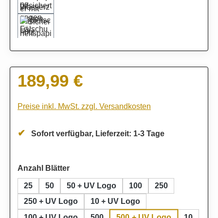
189,99 €
Regulärer Preis:
Preise inkl. MwSt. zzgl. Versandkosten
Sofort verfügbar, Lieferzeit: 1-3 Tage
auswählen
Anzahl Blätter
25
50
50 + UV Logo
100
250
250 + UV Logo
10 + UV Logo
500 + UV Logo
100 + UV Logo
500
10