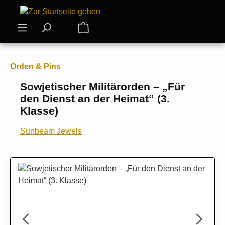
Zum Hauptinhalt springen
Warenkorb enthält 0 Positionen. Der
Orden & Pins
Sowjetischer Militärorden – „Für
den Dienst an der Heimat“ (3.
Klasse)
Sunbeam Jewels
Bildergalerie überspringen