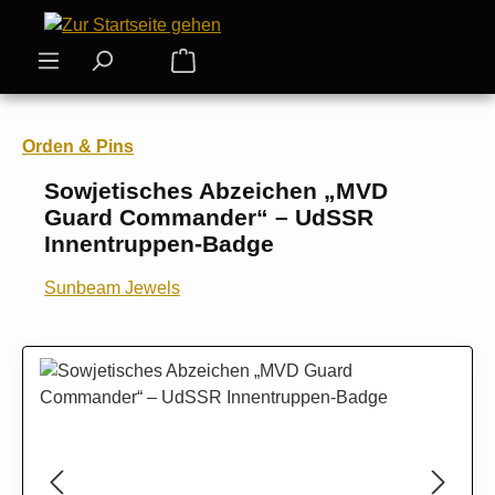
Zum Hauptinhalt springen
Warenkorb enthält 0 Positionen. Der
Orden & Pins
Sowjetisches Abzeichen „MVD
Guard Commander“ – UdSSR
Innentruppen-Badge
Sunbeam Jewels
Bildergalerie überspringen