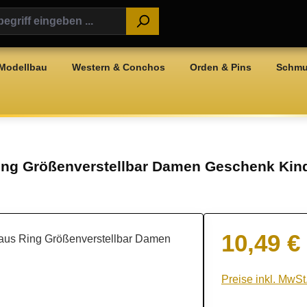
Modellbau
Western & Conchos
Orden & Pins
Schm
ng Größenverstellbar Damen Geschenk Kind
10,49 €
Regulärer Preis:
Preise inkl. MwSt