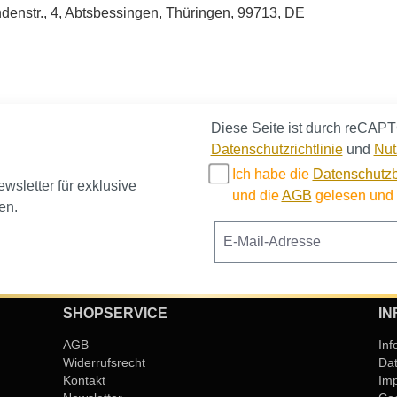
enstr., 4, Abtsbessingen, Thüringen, 99713, DE
Diese Seite ist durch reCAPT
Datenschutzrichtlinie
und
Nut
Ich habe die
Datenschutz
sletter für exklusive
und die
AGB
gelesen und b
en.
SHOPSERVICE
IN
AGB
Inf
Widerrufsrecht
Da
Kontakt
Im