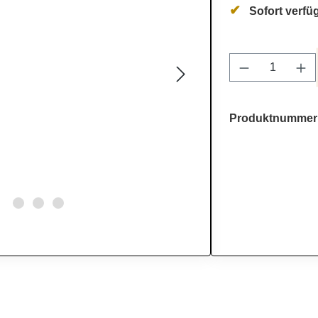
Sofort verfüg
Produkt Anz
Produktnummer