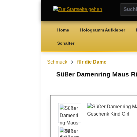
m Hauptinhalt springen
Zur Suche springen
Zur Hauptnavigation springen
Home
Hologramm Aufkleber
Schalter
Schmuck
für die Dame
Süßer Damenring Maus Ri
Bildergalerie überspringen