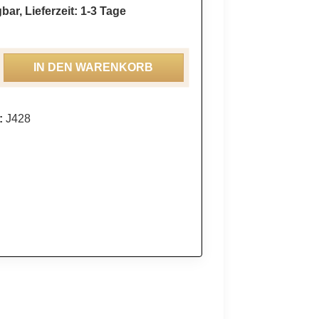
bar, Lieferzeit: 1-3 Tage
ahl: Gib den gewünschten Wert ein oder be
IN DEN WARENKORB
:
J428